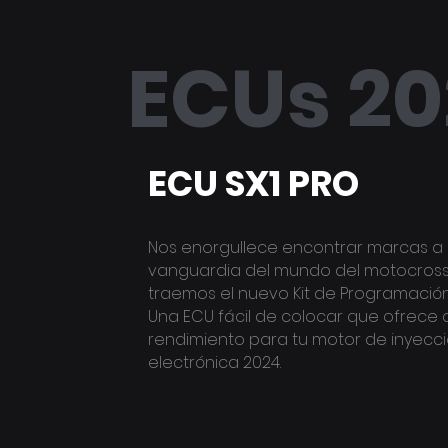
ECUs 2
ECU SX1 PRO
Nos enorgullece encontrar marcas a 
vanguardia del mundo del motocross,
traemos el nuevo Kit de Programació
Una ECU fácil de colocar que ofrece 
rendimiento para tu motor de inyecc
electrónica 2024.