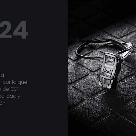
024
la
 por lo que
n de GET.
calidad y
ión