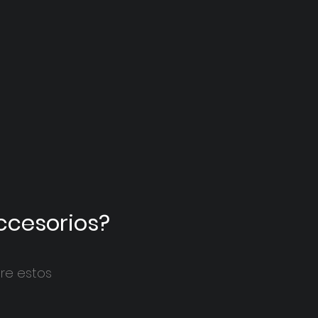
accesorios?
re estos