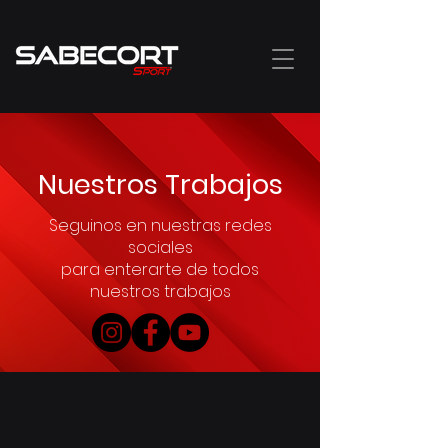
Nuestros Trabajos
Seguinos en nuestras redes
sociales
para enterarte de todos
nuestros trabajos